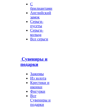
С
брилиантами
Английский
замок
Серьги-
пусеты
Серьги-
кольца
Все серьги
Сувениры и
подарки
Зажимы
Из золота
Крестики и
иконки
Фигурки
Все
Сувениры и
подарки