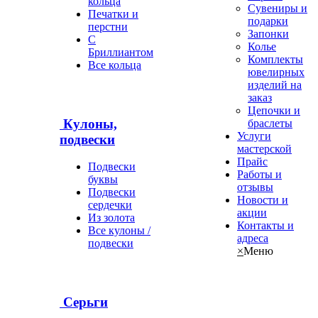
кольца
Сувениры и
Печатки и
подарки
перстни
Запонки
С
Колье
Бриллиантом
Комплекты
Все кольца
ювелирных
изделий на
заказ
Цепочки и
Кулоны,
браслеты
Услуги
подвески
мастерской
Прайс
Подвески
Работы и
буквы
отзывы
Подвески
Новости и
сердечки
акции
Из золота
Контакты и
Все кулоны /
адреса
подвески
×
Меню
Серьги