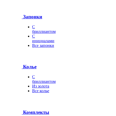
Запонки
С
бриллиантом
С
инициалами
Все запонки
Колье
С
бриллиантом
Из золота
Все колье
Комплекты