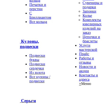
кольца
Сувениры и
Печатки и
подарки
перстни
Запонки
С
Колье
Бриллиантом
Комплекты
Все кольца
ювелирных
изделий на
заказ
Цепочки и
Кулоны,
браслеты
Услуги
подвески
мастерской
Прайс
Подвески
Работы и
буквы
отзывы
Подвески
Новости и
сердечки
акции
Из золота
Контакты и
Все кулоны /
адреса
подвески
×
Меню
Серьги