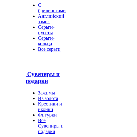
С
брилиантами
Английский
замок
Серьги-
пусеты
Серьги-
кольца
Все серьги
Сувениры и
подарки
Зажимы
Из золота
Крестики и
иконки
Фигурки
Все
Сувениры и
подарки