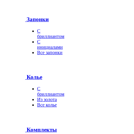
Запонки
С
бриллиантом
С
инициалами
Все запонки
Колье
С
бриллиантом
Из золота
Все колье
Комплекты