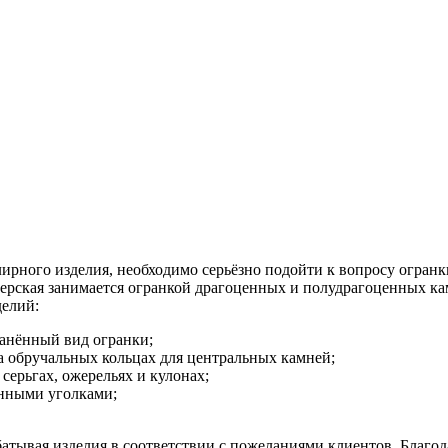
ного изделия, необходимо серьёзно подойти к вопросу огранки 
ерская занимается огранкой драгоценных и полудрагоценных ка
делий:
ранённый вид огранки;
а обручальных кольцах для центральных камней;
серьгах, ожерельях и кулонах;
ёнными уголками;
тывая изделия в соответствии с пожеланиями клиентов. Благода