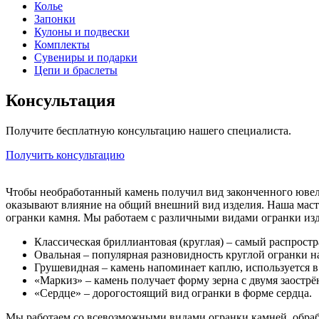
Колье
Запонки
Кулоны и подвески
Комплекты
Сувениры и подарки
Цепи и браслеты
Консультация
Получите бесплатную консультацию нашего специалиста.
Получить консультацию
Чтобы необработанный камень получил вид законченного ювелир
оказывают влияние на общий внешний вид изделия. Наша маст
огранки камня. Мы работаем с различными видами огранки из
Классическая бриллиантовая (круглая) – самый распрост
Овальная – популярная разновидность круглой огранки н
Грушевидная – камень напоминает каплю, используется в 
«Маркиз» – камень получает форму зерна с двумя заостр
«Сердце» – дорогостоящий вид огранки в форме сердца.
Мы работаем со всевозможными видами огранки камней, обраба