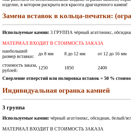
изделие, в котором раскрыта вся красота драгоценного камня!
Замена вставок в кольца-печатки: (ог
Используемые камни:
3 ГРУППА чёрный агат/оникс, обсидиан,
МАТЕРИАЛ ВХОДИТ В СТОИМОСТЬ ЗАКАЗА
наибольший
до 8 мм
8 до 12 мм
от 12 до 16 мм
размер вставки:
стоимость заказа,
1250
1850
2400
рублей:
Сверление отверстий или полировка вставок = 50 % стоимо
Индивидуальная огранка камней
3 группа
Используемые камни:
чёрный агат/оникс, обсидиан, белый/зел
МАТЕРИАЛ ВХОДИТ В СТОИМОСТЬ ЗАКАЗА