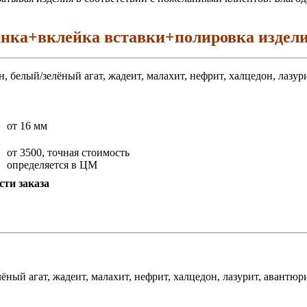
ранка+вклейка вставки+полировка издели
 белый/зелёный агат, жадеит, малахит, нефрит, халцедон, лазур
от 16 мм
от 3500, точная стоимость
определяется в ЦМ
сти заказа
ёный агат, жадеит, малахит, нефрит, халцедон, лазурит, авантю