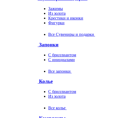
Зажимы
Из золота
Крестики и иконки
Фигурки
Все Сувениры и подарки
Запонки
С бриллиантом
С инициалами
Все запонки
Колье
С бриллиантом
Из золота
Все колье