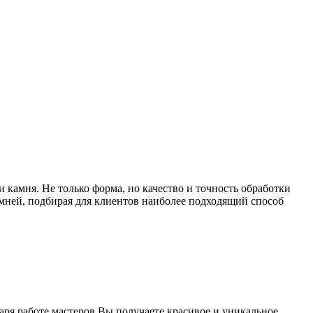
камня. Не только форма, но качество и точность обработки
мней, подбирая для клиентов наиболее подходящий способ
ря работе мастеров Вы получаете красивое и уникальное