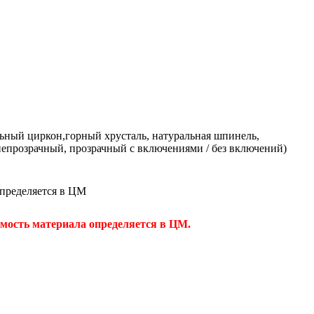
ральный циркон,горный хрусталь, натуральная шпинель,
непрозрачный, прозрачный с включениями / без включений)
определяется в ЦМ
 материала определяется в ЦМ.