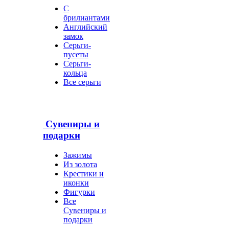
С
брилиантами
Английский
замок
Серьги-
пусеты
Серьги-
кольца
Все серьги
Сувениры и
подарки
Зажимы
Из золота
Крестики и
иконки
Фигурки
Все
Сувениры и
подарки