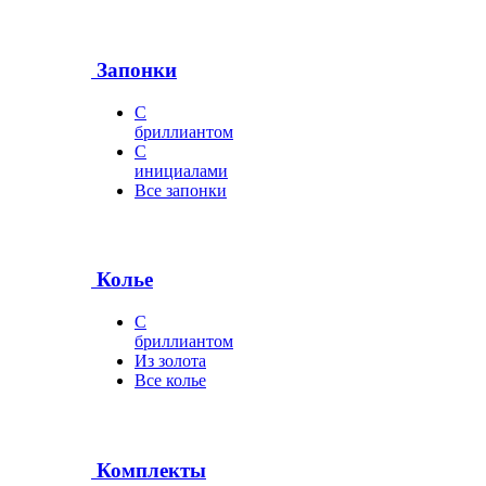
Запонки
С
бриллиантом
С
инициалами
Все запонки
Колье
С
бриллиантом
Из золота
Все колье
Комплекты