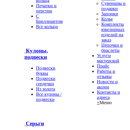
кольца
Сувениры и
Печатки и
подарки
перстни
Запонки
С
Колье
Бриллиантом
Комплекты
Все кольца
ювелирных
изделий на
заказ
Цепочки и
Кулоны,
браслеты
Услуги
подвески
мастерской
Прайс
Подвески
Работы и
буквы
отзывы
Подвески
Новости и
сердечки
акции
Из золота
Контакты и
Все кулоны /
адреса
подвески
×
Меню
Серьги