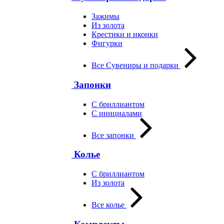
Зажимы
Из золота
Крестики и иконки
Фигурки
Все Сувениры и подарки
Запонки
С бриллиантом
С инициалами
Все запонки
Колье
С бриллиантом
Из золота
Все колье