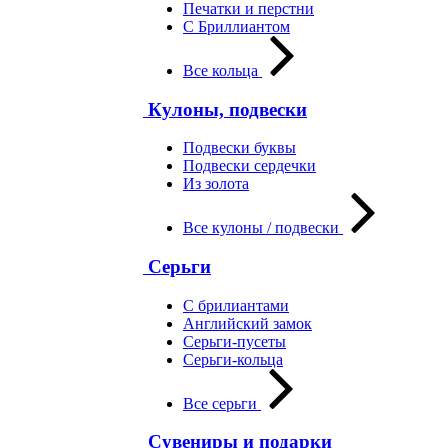
Печатки и перстни
С Бриллиантом
Все кольца
Кулоны, подвески
Подвески буквы
Подвески сердечки
Из золота
Все кулоны / подвески
Серьги
С брилиантами
Английский замок
Серьги-пусеты
Серьги-кольца
Все серьги
Сувениры и подарки