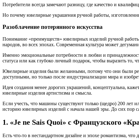
Потребители всегда замечают разницу, где качество и квалифиц
Но почему ювелирные украшения ручной работы, изготовленные
Разоблачение потерянного искусства
Понимание «преимуществ» ювелирных изделий ручной работы с
народов, во всех эпохах. Современная культура может дегуман
Именно эмоциональные потребности в любви и принадлежности
статуса или как глубоко личный подарок, чтобы выразить то, чт
Ювелирные изделия были желанными, потому что они были редк
доступными, но только после индустриализации мира и изобрет
Идея создания менее дорогих украшений, концептуальна, каже
ювелирные изделия артистизма и смысла.
Если учесть, что машины существуют только (щедро) 200 лет ил
историю ювелирных изделий с начала нашей эры. До сих пор са
1. «Je ne Sais Quoi» с Французского «К
Есть что-то в нестандартном дизайне и эпохе романтизма, чт