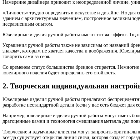
Намерение дизайнера приводит к неопределенной личине, уни
«Личность» трудно определить в искусстве и дизайне. Но для 
зданием с архитектурным значением, построенное великим зодч
несравненным опытом.
Ювелирные изделия ручной работы имеют тот же эффект. Тщате
Украшения ручной работы также не зависимы от названий бре
знаком», которым не хватает качества и воображения. Ювелир
говорить сами за себя.
Со временем статус большинства брендов стирается. Немногие 
ювелирного изделия будет определять его стойкость.
2. Творческая индивидуальная настрой
Ювелирные изделия ручной работы предлагают беспрецедентны
разработке нестандартной детали (если у вас есть бюджет для е
Например, ювелирные изделия ручной работы могут иметь боле
драгоценные камни и технология смешивания металла для повы
Творческие и вдумчивые клиенты могут запросить оригинальные
всегда существует открытая линия связи, которая создает гора