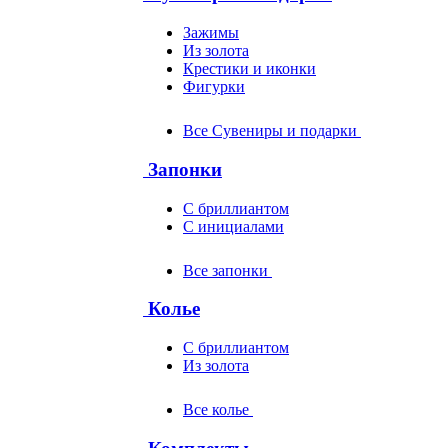
Зажимы
Из золота
Крестики и иконки
Фигурки
Все Сувениры и подарки
Запонки
С бриллиантом
С инициалами
Все запонки
Колье
С бриллиантом
Из золота
Все колье