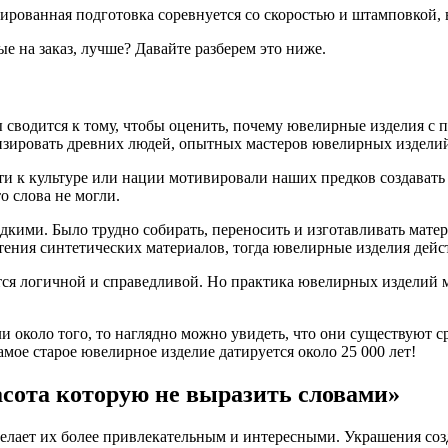
ированная подготовка соревнуется со скоростью и штамповкой, в
 на заказ, лучше? Давайте разберем это ниже.
водится к тому, чтобы оценить, почему ювелирные изделия с 
изировать древних людей, опытных мастеров ювелирных изделий 
 к культуре или нации мотивировали наших предков создавать 
о слова не могли.
ими. Было трудно собирать, переносить и изготавливать матер
ения синтетических материалов, тогда ювелирные изделия дейст
тся логичной и справедливой. Но практика ювелирных изделий 
и около того, то наглядно можно увидеть, что они существуют с
мое старое ювелирное изделие датируется около 25 000 лет!
расота которую не выразить словами»
о делает их более привлекательным и интересными. Украшения с