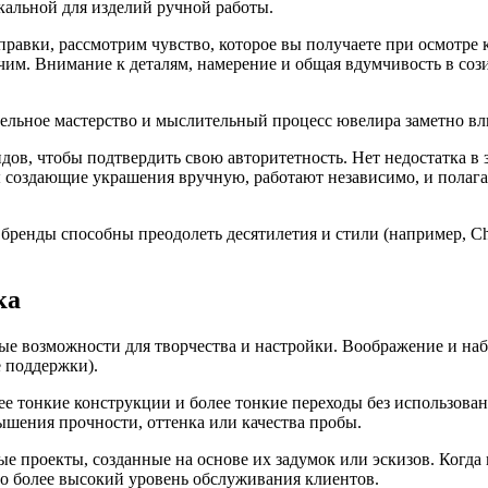
кальной для изделий ручной работы.
справки, рассмотрим чувство, которое вы получаете при осмотре
им. Внимание к деталям, намерение и общая вдумчивость в сози
льное мастерство и мыслительный процесс ювелира заметно вли
ндов, чтобы подтвердить свою авторитетность. Нет недостатка
ы создающие украшения вручную, работают независимо, и полага
бренды способны преодолеть десятилетия и стили (например, Cha
ка
е возможности для творчества и настройки. Воображение и наб
е поддержки).
е тонкие конструкции и более тонкие переходы без использован
шения прочности, оттенка или качества пробы.
 проекты, созданные на основе их задумок или эскизов. Когда в
здо более высокий уровень обслуживания клиентов.