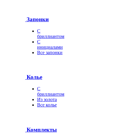
Запонки
С
бриллиантом
С
инициалами
Все запонки
Колье
С
бриллиантом
Из золота
Все колье
Комплекты