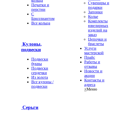
кольца
Сувениры и
Печатки и
подарки
перстни
Запонки
С
Колье
Бриллиантом
Комплекты
Все кольца
ювелирных
изделий на
заказ
Цепочки и
Кулоны,
браслеты
Услуги
подвески
мастерской
Прайс
Подвески
Работы и
буквы
отзывы
Подвески
Новости и
сердечки
акции
Из золота
Контакты и
Все кулоны /
адреса
подвески
×
Меню
Серьги