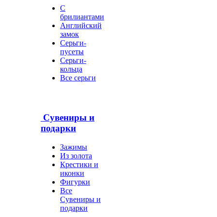
С
брилиантами
Английский
замок
Серьги-
пусеты
Серьги-
кольца
Все серьги
Сувениры и
подарки
Зажимы
Из золота
Крестики и
иконки
Фигурки
Все
Сувениры и
подарки