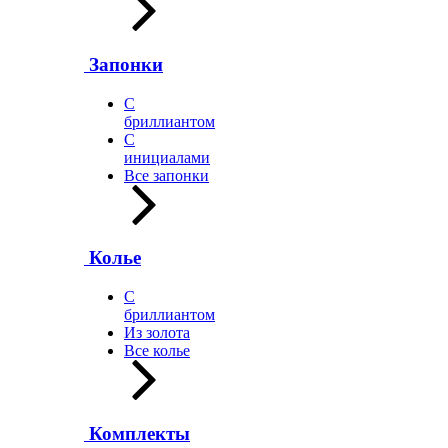
Запонки
С
бриллиантом
С
инициалами
Все запонки
Колье
С
бриллиантом
Из золота
Все колье
Комплекты