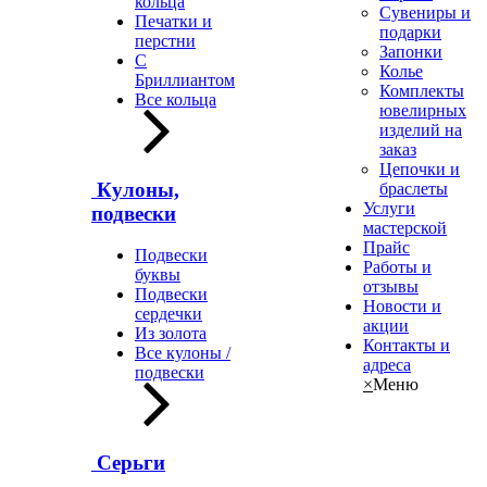
кольца
Сувениры и
Печатки и
подарки
перстни
Запонки
С
Колье
Бриллиантом
Комплекты
Все кольца
ювелирных
изделий на
заказ
Цепочки и
Кулоны,
браслеты
Услуги
подвески
мастерской
Прайс
Подвески
Работы и
буквы
отзывы
Подвески
Новости и
сердечки
акции
Из золота
Контакты и
Все кулоны /
адреса
подвески
×
Меню
Серьги