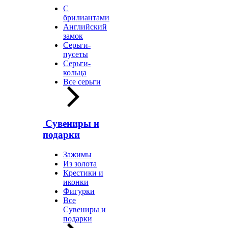
С
брилиантами
Английский
замок
Серьги-
пусеты
Серьги-
кольца
Все серьги
Сувениры и
подарки
Зажимы
Из золота
Крестики и
иконки
Фигурки
Все
Сувениры и
подарки