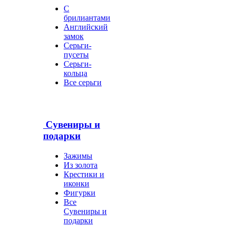
С
брилиантами
Английский
замок
Серьги-
пусеты
Серьги-
кольца
Все серьги
Сувениры и
подарки
Зажимы
Из золота
Крестики и
иконки
Фигурки
Все
Сувениры и
подарки