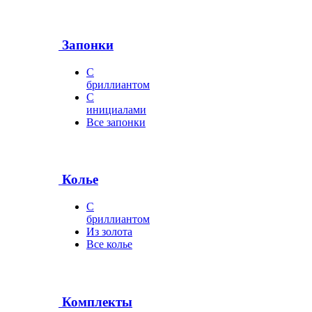
Запонки
С
бриллиантом
С
инициалами
Все запонки
Колье
С
бриллиантом
Из золота
Все колье
Комплекты