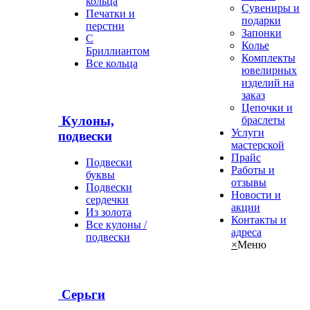
кольца
Сувениры и
Печатки и
подарки
перстни
Запонки
С
Колье
Бриллиантом
Комплекты
Все кольца
ювелирных
изделий на
заказ
Цепочки и
Кулоны,
браслеты
Услуги
подвески
мастерской
Прайс
Подвески
Работы и
буквы
отзывы
Подвески
Новости и
сердечки
акции
Из золота
Контакты и
Все кулоны /
адреса
подвески
×
Меню
Серьги