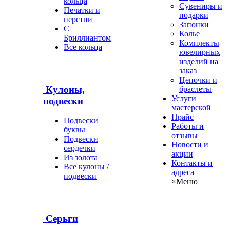
кольца
Сувениры и
Печатки и
подарки
перстни
Запонки
С
Колье
Бриллиантом
Комплекты
Все кольца
ювелирных
изделий на
заказ
Цепочки и
Кулоны,
браслеты
Услуги
подвески
мастерской
Прайс
Подвески
Работы и
буквы
отзывы
Подвески
Новости и
сердечки
акции
Из золота
Контакты и
Все кулоны /
адреса
подвески
×
Меню
Серьги