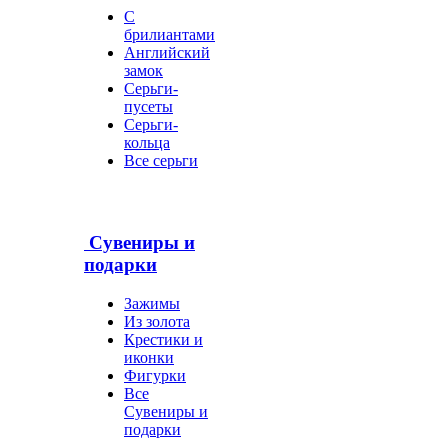
С
брилиантами
Английский
замок
Серьги-
пусеты
Серьги-
кольца
Все серьги
Сувениры и
подарки
Зажимы
Из золота
Крестики и
иконки
Фигурки
Все
Сувениры и
подарки