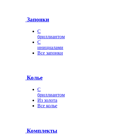
Запонки
С
бриллиантом
С
инициалами
Все запонки
Колье
С
бриллиантом
Из золота
Все колье
Комплекты