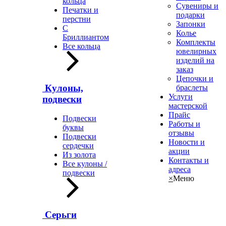
кольца
Сувениры и
Печатки и
подарки
перстни
Запонки
С
Колье
Бриллиантом
Комплекты
Все кольца
ювелирных
изделий на
заказ
Цепочки и
Кулоны,
браслеты
Услуги
подвески
мастерской
Прайс
Подвески
Работы и
буквы
отзывы
Подвески
Новости и
сердечки
акции
Из золота
Контакты и
Все кулоны /
адреса
подвески
×
Меню
Серьги