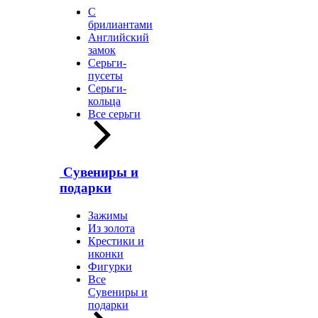
С
брилиантами
Английский
замок
Серьги-
пусеты
Серьги-
кольца
Все серьги
Сувениры и
подарки
Зажимы
Из золота
Крестики и
иконки
Фигурки
Все
Сувениры и
подарки