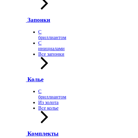
Запонки
С
бриллиантом
С
инициалами
Все запонки
Колье
С
бриллиантом
Из золота
Все колье
Комплекты