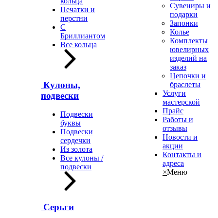
кольца
Сувениры и
Печатки и
подарки
перстни
Запонки
С
Колье
Бриллиантом
Комплекты
Все кольца
ювелирных
изделий на
заказ
Цепочки и
Кулоны,
браслеты
Услуги
подвески
мастерской
Прайс
Подвески
Работы и
буквы
отзывы
Подвески
Новости и
сердечки
акции
Из золота
Контакты и
Все кулоны /
адреса
подвески
×
Меню
Серьги