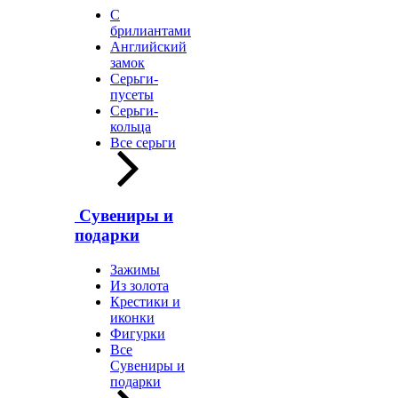
С
брилиантами
Английский
замок
Серьги-
пусеты
Серьги-
кольца
Все серьги
Сувениры и
подарки
Зажимы
Из золота
Крестики и
иконки
Фигурки
Все
Сувениры и
подарки