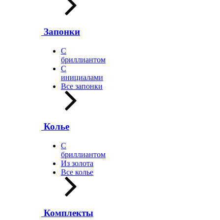
Запонки
С
бриллиантом
С
инициалами
Все запонки
Колье
С
бриллиантом
Из золота
Все колье
Комплекты