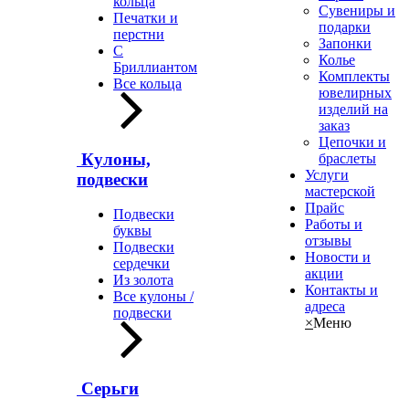
кольца
Сувениры и
Печатки и
подарки
перстни
Запонки
С
Колье
Бриллиантом
Комплекты
Все кольца
ювелирных
изделий на
заказ
Цепочки и
Кулоны,
браслеты
Услуги
подвески
мастерской
Прайс
Подвески
Работы и
буквы
отзывы
Подвески
Новости и
сердечки
акции
Из золота
Контакты и
Все кулоны /
адреса
подвески
×
Меню
Серьги