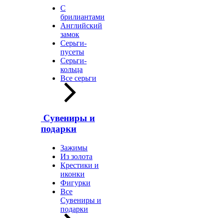
С
брилиантами
Английский
замок
Серьги-
пусеты
Серьги-
кольца
Все серьги
Сувениры и
подарки
Зажимы
Из золота
Крестики и
иконки
Фигурки
Все
Сувениры и
подарки