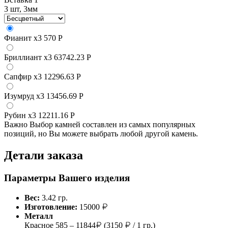
3 шт, 3мм
Фианит
x3
570 Р
Бриллиант
x3
63742.23 Р
Сапфир
x3
12296.63 Р
Изумруд
x3
13456.69 Р
Рубин
x3
12211.16 Р
Важно
Выбор камней составлен из самых популярных
позиций, но Вы можете выбрать любой другой камень.
Детали заказа
Параметры Вашего изделия
Вес:
3.42 гр.
Изготовление:
15000
Металл
Красное 585 – 11844
(3150
/ 1 гр.)