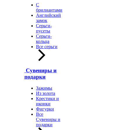
С
брилиантами
Английский
замок
Серьги-
пусеты
Серьги-
кольца
Все серьги
Сувениры и
подарки
Зажимы
Из золота
Крестики и
иконки
Фигурки
Все
Сувениры и
подарки