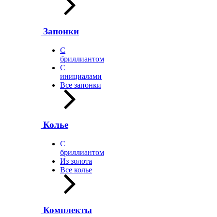
Запонки
С
бриллиантом
С
инициалами
Все запонки
Колье
С
бриллиантом
Из золота
Все колье
Комплекты