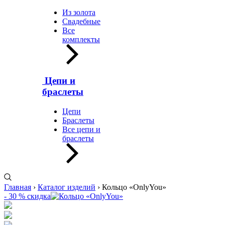
Из золота
Свадебные
Все
комплекты
Цепи и
браслеты
Цепи
Браслеты
Все цепи и
браслеты
Главная
›
Каталог изделий
›
Кольцо «OnlyYou»
- 30 % скидка