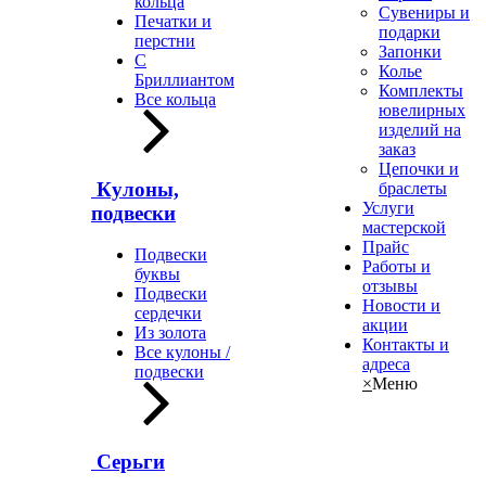
кольца
Сувениры и
Печатки и
подарки
перстни
Запонки
С
Колье
Бриллиантом
Комплекты
Все кольца
ювелирных
изделий на
заказ
Цепочки и
Кулоны,
браслеты
Услуги
подвески
мастерской
Прайс
Подвески
Работы и
буквы
отзывы
Подвески
Новости и
сердечки
акции
Из золота
Контакты и
Все кулоны /
адреса
подвески
×
Меню
Серьги