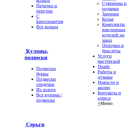
кольца
Сувениры и
Печатки и
подарки
перстни
Запонки
С
Колье
Бриллиантом
Комплекты
Все кольца
ювелирных
изделий на
заказ
Цепочки и
Кулоны,
браслеты
Услуги
подвески
мастерской
Прайс
Подвески
Работы и
буквы
отзывы
Подвески
Новости и
сердечки
акции
Из золота
Контакты и
Все кулоны /
адреса
подвески
×
Меню
Серьги