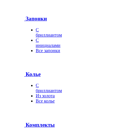
Запонки
С
бриллиантом
С
инициалами
Все запонки
Колье
С
бриллиантом
Из золота
Все колье
Комплекты