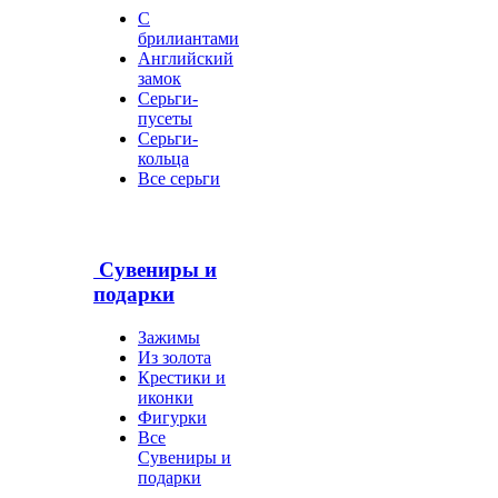
С
брилиантами
Английский
замок
Серьги-
пусеты
Серьги-
кольца
Все серьги
Сувениры и
подарки
Зажимы
Из золота
Крестики и
иконки
Фигурки
Все
Сувениры и
подарки