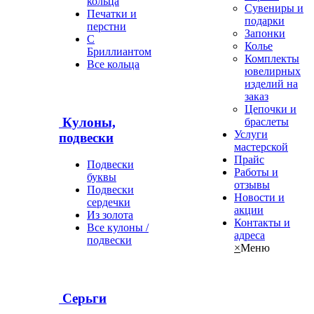
кольца
Сувениры и
Печатки и
подарки
перстни
Запонки
С
Колье
Бриллиантом
Комплекты
Все кольца
ювелирных
изделий на
заказ
Цепочки и
Кулоны,
браслеты
Услуги
подвески
мастерской
Прайс
Подвески
Работы и
буквы
отзывы
Подвески
Новости и
сердечки
акции
Из золота
Контакты и
Все кулоны /
адреса
подвески
×
Меню
Серьги