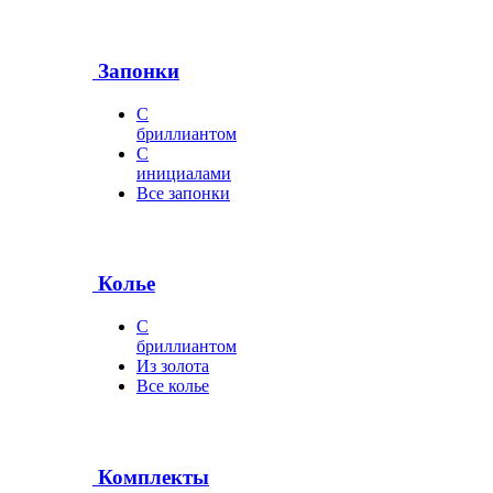
Запонки
С
бриллиантом
С
инициалами
Все запонки
Колье
С
бриллиантом
Из золота
Все колье
Комплекты