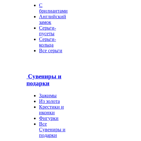
С
брилиантами
Английский
замок
Серьги-
пусеты
Серьги-
кольца
Все серьги
Сувениры и
подарки
Зажимы
Из золота
Крестики и
иконки
Фигурки
Все
Сувениры и
подарки