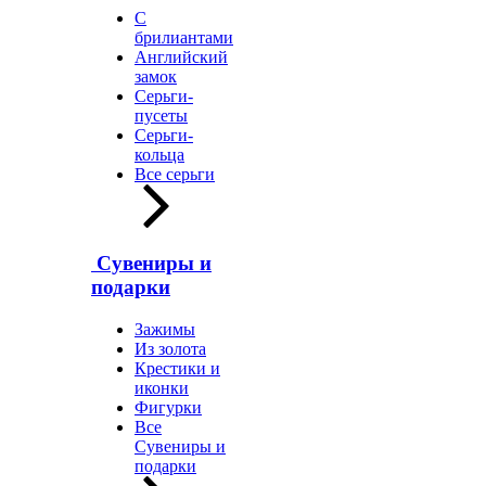
С
брилиантами
Английский
замок
Серьги-
пусеты
Серьги-
кольца
Все серьги
Сувениры и
подарки
Зажимы
Из золота
Крестики и
иконки
Фигурки
Все
Сувениры и
подарки