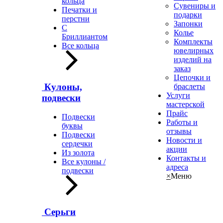
кольца
Сувениры и
Печатки и
подарки
перстни
Запонки
С
Колье
Бриллиантом
Комплекты
Все кольца
ювелирных
изделий на
заказ
Цепочки и
Кулоны,
браслеты
Услуги
подвески
мастерской
Прайс
Подвески
Работы и
буквы
отзывы
Подвески
Новости и
сердечки
акции
Из золота
Контакты и
Все кулоны /
адреса
подвески
×
Меню
Серьги