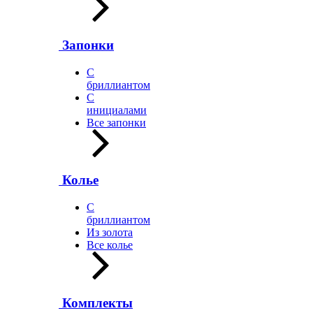
Запонки
С
бриллиантом
С
инициалами
Все запонки
Колье
С
бриллиантом
Из золота
Все колье
Комплекты