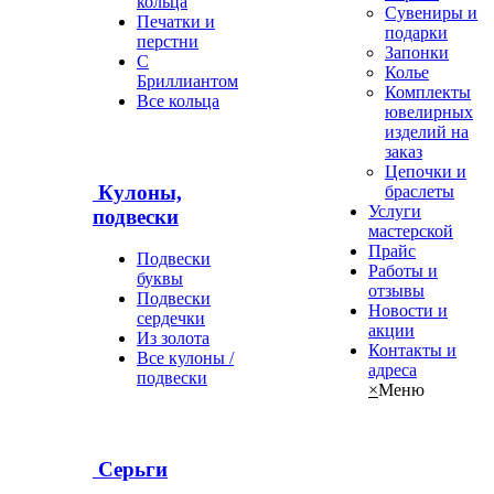
кольца
Сувениры и
Печатки и
подарки
перстни
Запонки
С
Колье
Бриллиантом
Комплекты
Все кольца
ювелирных
изделий на
заказ
Цепочки и
Кулоны,
браслеты
Услуги
подвески
мастерской
Прайс
Подвески
Работы и
буквы
отзывы
Подвески
Новости и
сердечки
акции
Из золота
Контакты и
Все кулоны /
адреса
подвески
×
Меню
Серьги