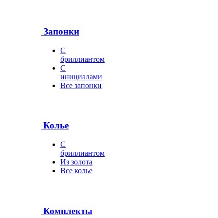
Запонки
С
бриллиантом
С
инициалами
Все запонки
Колье
С
бриллиантом
Из золота
Все колье
Комплекты