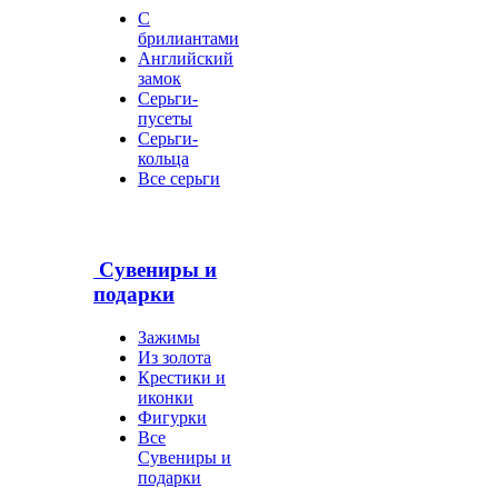
С
брилиантами
Английский
замок
Серьги-
пусеты
Серьги-
кольца
Все серьги
Сувениры и
подарки
Зажимы
Из золота
Крестики и
иконки
Фигурки
Все
Сувениры и
подарки