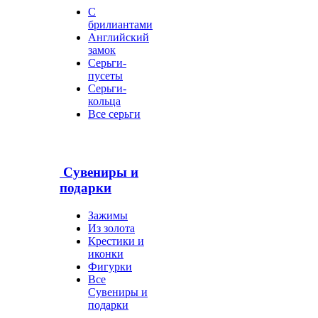
С
брилиантами
Английский
замок
Серьги-
пусеты
Серьги-
кольца
Все серьги
Сувениры и
подарки
Зажимы
Из золота
Крестики и
иконки
Фигурки
Все
Сувениры и
подарки