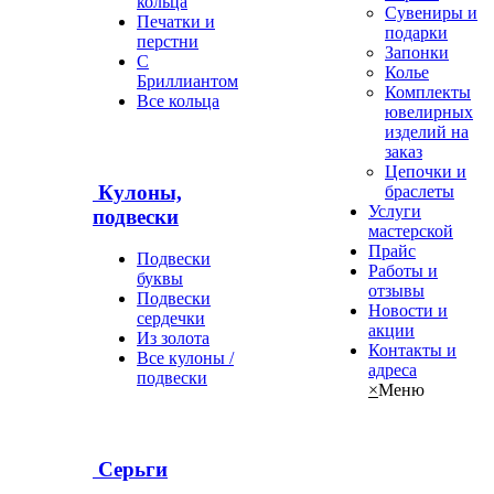
кольца
Сувениры и
Печатки и
подарки
перстни
Запонки
С
Колье
Бриллиантом
Комплекты
Все кольца
ювелирных
изделий на
заказ
Цепочки и
Кулоны,
браслеты
Услуги
подвески
мастерской
Прайс
Подвески
Работы и
буквы
отзывы
Подвески
Новости и
сердечки
акции
Из золота
Контакты и
Все кулоны /
адреса
подвески
×
Меню
Серьги