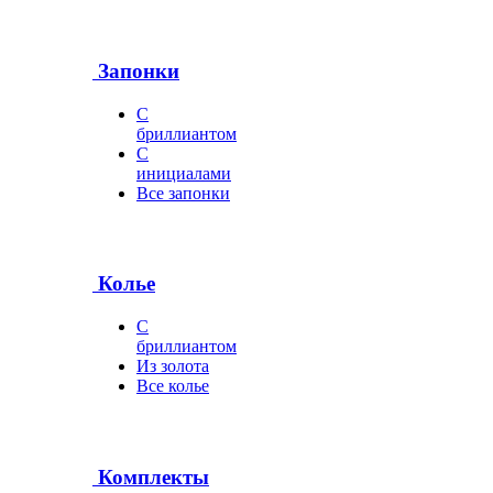
Запонки
С
бриллиантом
С
инициалами
Все запонки
Колье
С
бриллиантом
Из золота
Все колье
Комплекты