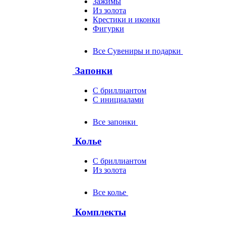
Зажимы
Из золота
Крестики и иконки
Фигурки
Все Сувениры и подарки
Запонки
С бриллиантом
С инициалами
Все запонки
Колье
С бриллиантом
Из золота
Все колье
Комплекты