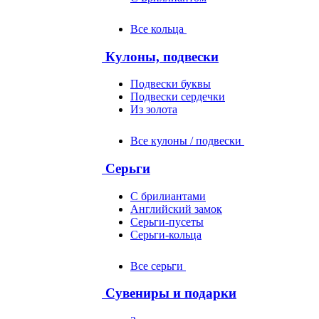
Все кольца
Кулоны, подвески
Подвески буквы
Подвески сердечки
Из золота
Все кулоны / подвески
Серьги
С брилиантами
Английский замок
Серьги-пусеты
Серьги-кольца
Все серьги
Сувениры и подарки